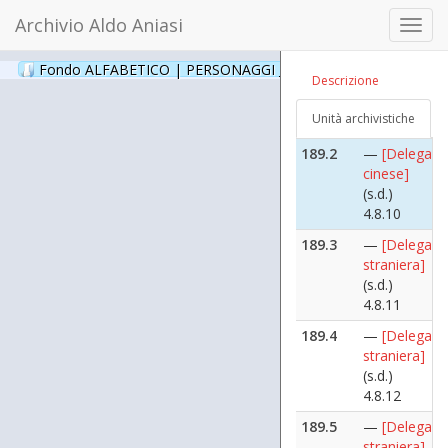
(s.d.)
Archivio Aldo Aniasi
Toggl
4.8
navig
189.1
—
[Delegazi
Fondo ALFABETICO | PERSONAGGI _ Archivio Fotografico
(24
Descrizione
albanese]
(s.d.)
Unità archivistiche
4.8.1
189.2
—
[Delegazi
cinese]
(s.d.)
4.8.10
189.3
—
[Delegazi
straniera]
(s.d.)
4.8.11
189.4
—
[Delegazi
straniera]
(s.d.)
4.8.12
189.5
—
[Delegazi
straniera]