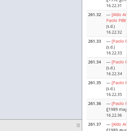
16.22.31
261.32
—
[Aldo Ania
Paolo Pillitter
(s.d.)
16.22.32
261.33
—
[Paolo Pilli
(s.d.)
16.22.33
261.34
—
[Paolo Pilli
(s.d.)
16.22.34
261.35
—
[Paolo Pilli
(s.d.)
16.22.35
261.36
—
[Paolo Pilli
([1989 maggi
16.22.36
261.37
—
[Aldo Ania
|||
([1989 giugn