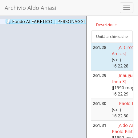
(s.d.)
Archivio Aldo Aniasi
Toggl
16.22.26
navig
261.27
—
[Al Circol
Fondo ALFABETICO | PERSONAGGI _ Archivio Fotografico
(24
Descrizione
Amicis]
(s.d.)
Unità archivistiche
16.22.27
261.28
—
[Al Circol
Amicis]
(s.d.)
16.22.28
261.29
—
[Inaugura
linea 3]
([1990 maggi
16.22.29
261.30
—
[Paolo Pilli
(s.d.)
16.22.30
261.31
—
[Aldo Ania
Paolo Pillitter
([1992 genna