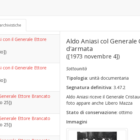
i con il Generale Ettore
70)
io])
archivistiche
i con il Generale Ettore
Aldo Aniasi col Generale
d'armata
io])
([1973 novembre 4])
i con il Generale Ettore
Sottounità
Tipologia
: unità documentaria
io])
Segnatura definitiva
: 3.47.2
 Generale Ettore Brancato
Aldo Aniasi riceve il Generale Crist
o 25])
foto appare anche Libero Mazza
Stato di conservazione
: ottimo
 Generale Ettore Brancato
Immagini
o 25])