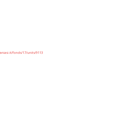
niasi.it/fonds/17/units/9113