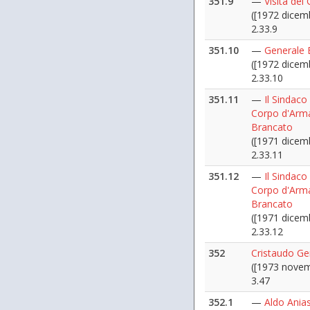
351.9
—
Visita del
([1972 dicem
2.33.9
351.10
—
Generale 
([1972 dicem
2.33.10
351.11
—
Il Sindaco
Corpo d'Arma
Brancato
([1971 dicem
2.33.11
351.12
—
Il Sindaco
Corpo d'Arma
Brancato
([1971 dicem
2.33.12
352
Cristaudo Ge
([1973 novem
3.47
352.1
—
Aldo Anias