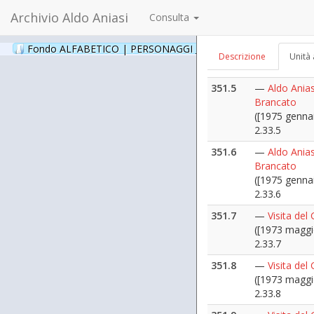
2.33.3
Archivio Aldo Aniasi
Consulta
351.4
—
Aldo Anias
Brancato
Fondo ALFABETICO | PERSONAGGI _ Archivio Fotografico
(24
([1975 genna
Descrizione
Unità 
2.33.4
351.5
—
Aldo Anias
Brancato
([1975 genna
2.33.5
351.6
—
Aldo Anias
Brancato
([1975 genna
2.33.6
351.7
—
Visita del
([1973 maggi
2.33.7
351.8
—
Visita del
([1973 maggi
2.33.8