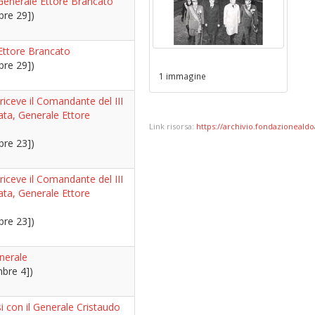
 Generale Ettore Brancato
bre 29])
Ettore Brancato
bre 29])
1 immagine
 riceve il Comandante del III
ta, Generale Ettore
Link risorsa:
https://archivio.fondazionealdoa
bre 23])
 riceve il Comandante del III
ta, Generale Ettore
bre 23])
nerale
bre 4])
i con il Generale Cristaudo