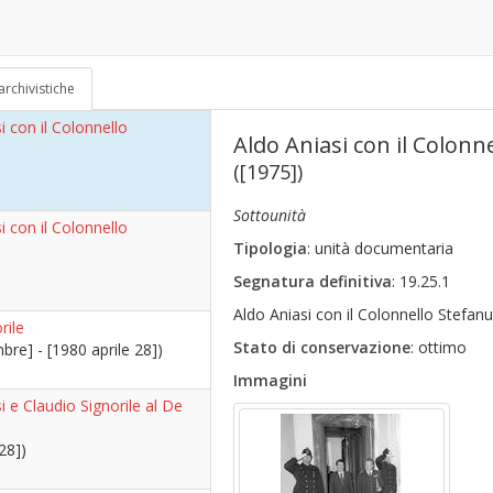
70)
archivistiche
i con il Colonnello
Aldo Aniasi con il Colonn
([1975])
Sottounità
i con il Colonnello
Tipologia
: unità documentaria
Segnatura definitiva
: 19.25.1
Aldo Aniasi con il Colonnello Stefanu
rile
Stato di conservazione
: ottimo
re] - [1980 aprile 28])
Immagini
i e Claudio Signorile al De
28])