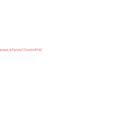
niasi.it/fonds/17/units/9162