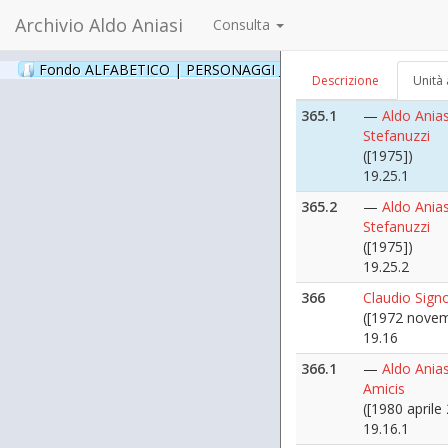
19.13.5
Archivio Aldo Aniasi
Consulta
365
Stefanuzzi
([1975])
Fondo ALFABETICO | PERSONAGGI _ Archivio Fotografico
(24
Descrizione
Unità 
19.25
365.1
—
Aldo Anias
Stefanuzzi
([1975])
19.25.1
365.2
—
Aldo Anias
Stefanuzzi
([1975])
19.25.2
366
Claudio Signo
([1972 novemb
19.16
366.1
—
Aldo Anias
Amicis
([1980 aprile 
19.16.1