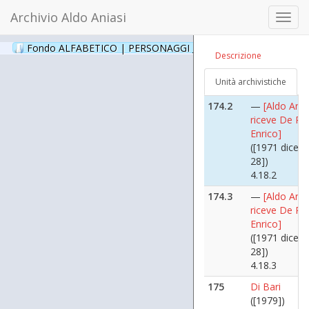
Archivio Aldo Aniasi
174.1
—
[Aldo Ania
Toggl
riceve De P
navig
Enrico]
Fondo ALFABETICO | PERSONAGGI _ Archivio Fotografico
(24
Descrizione
([1971 dicem
28])
Unità archivistiche
4.18.1
174.2
—
[Aldo Ania
riceve De P
Enrico]
([1971 dicem
28])
4.18.2
174.3
—
[Aldo Ania
riceve De P
Enrico]
([1971 dicem
28])
4.18.3
175
Di Bari
([1979])