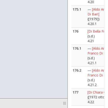
4.20
175.1
—
[Aldo Ania
Di Bari]
([1979])
4.20.1
176
[Di Bella Fra
(s.d.)
4.21
176.1
—
[Aldo Ania
Franco Di Bel
(s.d.)
4.21.1
176.2
—
[Aldo Ania
Franco Di Bel
(s.d.)
4.21.2
177
[Di Chiara G
([1972 ottobr
4.22
|||