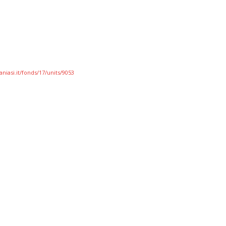
niasi.it/fonds/17/units/9053