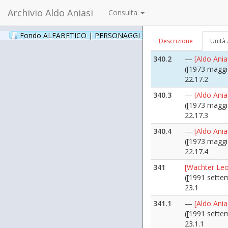
22.17
Archivio Aldo Aniasi
Consulta
340.1
—
[Aldo Ania
([1969 ottobr
Fondo ALFABETICO | PERSONAGGI _ Archivio Fotografico
(24
Descrizione
Unità 
22.17.1
340.2
—
[Aldo Ania
([1973 maggi
22.17.2
340.3
—
[Aldo Ania
([1973 maggi
22.17.3
340.4
—
[Aldo Ania
([1973 maggi
22.17.4
341
[Wachter Leo
([1991 sette
23.1
341.1
—
[Aldo Ani
([1991 sette
23.1.1