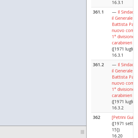
16.3.1
361.1
—
Il Sindaco
il Generale G.
Battista Pal
nuovo coma
1° divisione
carabinieri
([1971 luglio 
16.3.1
361.2
—
Il Sindaco
il Generale G.
Battista Pal
nuovo coma
1° divisione
carabinieri
([1971 luglio 
16.3.2
362
[Petrini Guid
([1971 sette
15])
|||
16.20