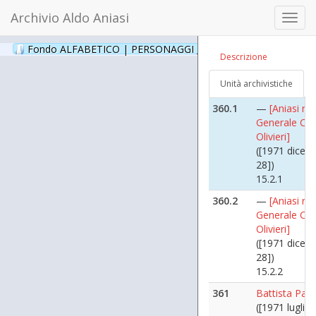
([1973 maggi
Archivio Aldo Aniasi
Toggl
13.44.2
navig
360
[Olivieri Ciro]
Fondo ALFABETICO | PERSONAGGI _ Archivio Fotografico
(24
Descrizione
([1971 dicem
28])
Unità archivistiche
15.2
360.1
—
[Aniasi ric
Generale Cir
Olivieri]
([1971 dicem
28])
15.2.1
360.2
—
[Aniasi ric
Generale Cir
Olivieri]
([1971 dicem
28])
15.2.2
361
Battista Pal
([1971 luglio 