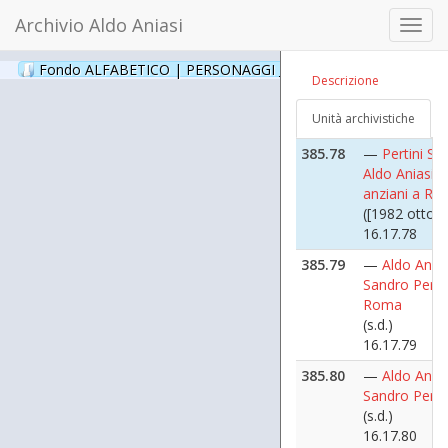
Archivio Aldo Aniasi
385.77
—
Pertini Sa
Toggl
Piera Binfarè
navig
Aniasi e gli a
Fondo ALFABETICO | PERSONAGGI _ Archivio Fotografico
(24
Descrizione
Roma
([1982 ottobr
Unità archivistiche
16.17.77
385.78
—
Pertini Sa
Aldo Aniasi e 
anziani a R
([1982 ottobr
16.17.78
385.79
—
Aldo Anias
Sandro Pertin
Roma
(s.d.)
16.17.79
385.80
—
Aldo Anias
Sandro Pertin
(s.d.)
16.17.80