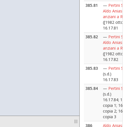
385.81
—
Pertini Sa
Aldo Aniasi e 
anziani a R
([1982 ottobr
16.17.81
385.82
—
Pertini Sa
Aldo Aniasi e 
anziani a R
([1982 ottobr
16.17.82
385.83
—
Pertini Sa
(s.d.)
16.17.83
385.84
—
Pertini Sa
(s.d.)
16.17.84; 16.
copia 1; 16.1
copia 2; 16.1
copia 3
|||
386
Aldo Aniasi 