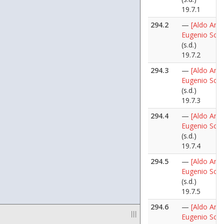
19.7.1
294.2
—
[Aldo Ania
Eugenio Scalf
(s.d.)
19.7.2
294.3
—
[Aldo Ania
Eugenio Scalf
(s.d.)
19.7.3
294.4
—
[Aldo Ania
Eugenio Scalf
(s.d.)
19.7.4
294.5
—
[Aldo Ania
Eugenio Scalf
(s.d.)
19.7.5
294.6
—
[Aldo Ania
|||
Eugenio Scalf