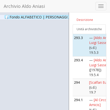
(s.d.)
Archivio Aldo Aniasi
Toggl
19.5.1
navig
293.2
—
[Aldo Ania
Fondo ALFABETICO | PERSONAGGI _ Archivio Fotografico
(24
Descrizione
Luigi Sassetti
(s.d.)
Unità archivistiche
19.5.2
293.3
—
[Aldo Ania
Luigi Sassetti
(s.d.)
19.5.3
293.4
—
[Aldo Ania
Luigi Sassetti
([1978])
19.5.4
294
[Scalfari Eug
(s.d.)
19.7
294.1
—
[Al Circol
Amicis]
(s.d.)