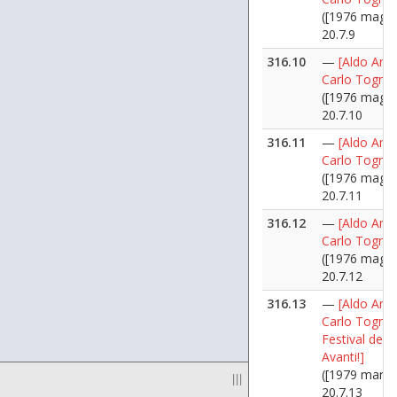
([1976 maggi
20.7.9
316.10
—
[Aldo Ania
Carlo Tognol
([1976 maggi
20.7.10
316.11
—
[Aldo Ania
Carlo Tognol
([1976 maggi
20.7.11
316.12
—
[Aldo Ania
Carlo Tognol
([1976 maggi
20.7.12
316.13
—
[Aldo Ania
Carlo Tognoli
Festival dell'
Avanti!]
([1979 marzo
|||
20.7.13