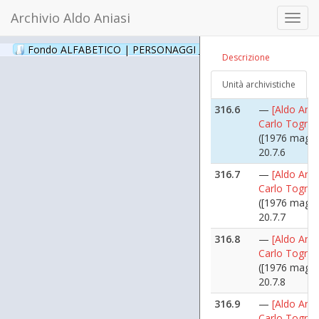
([1976 maggi
Archivio Aldo Aniasi
Toggl
20.7.4
navig
316.5
—
[Aldo Ania
Fondo ALFABETICO | PERSONAGGI _ Archivio Fotografico
(24
Descrizione
Carlo Tognol
([1976 maggi
Unità archivistiche
20.7.5
316.6
—
[Aldo Ania
Carlo Tognol
([1976 maggi
20.7.6
316.7
—
[Aldo Ania
Carlo Tognol
([1976 maggi
20.7.7
316.8
—
[Aldo Ania
Carlo Tognol
([1976 maggi
20.7.8
316.9
—
[Aldo Ania
Carlo Tognol