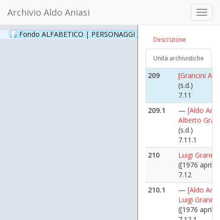
Giorgio Gang
Archivio Aldo Aniasi
Toggl
(s.d.)
navig
7.1.5
Fondo ALFABETICO | PERSONAGGI _ Archivio Fotografico
(24
Descrizione
208.6
—
[Giorgio G
(s.d.)
Unità archivistiche
7.1.6
209
[Grancini Alb
(s.d.)
7.11
209.1
—
[Aldo Ania
Alberto Granc
(s.d.)
7.11.1
210
Luigi Granelli
([1976 aprile 
7.12
210.1
—
[Aldo Ania
Luigi Granelli
([1976 aprile 
7.12.1