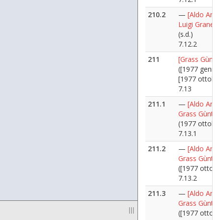
210.2
—
[Aldo Ania
Luigi Granelli
(s.d.)
7.12.2
211
[Grass Gùnte
([1977 gennai
[1977 ottobr
7.13
211.1
—
[Aldo Ania
Grass Gùnter
(1977 ottobr
7.13.1
211.2
—
[Aldo Ania
Grass Gùnter
([1977 ottobr
7.13.2
211.3
—
[Aldo Ania
Grass Gùnter
|||
([1977 ottobr