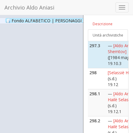
([1984 maggi
Archivio Aldo Aniasi
Toggl
19.10.1
navig
297.2
—
[Aldo Ania
Fondo ALFABETICO | PERSONAGGI _ Archivio Fotografico
(24
Descrizione
Shemtov]
([1984 maggi
Unità archivistiche
19.10.2
297.3
—
[Aldo Ania
Shemtov]
([1984 maggi
19.10.3
298
[Selassiè Hail
(s.d.)
19.12
298.1
—
[Aldo Ania
Hailè Selassi
(s.d.)
19.12.1
298.2
—
[Aldo Ania
Hailè Selassi
(s.d.)