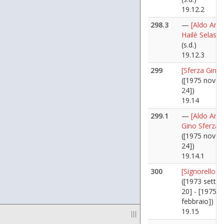
19.12.2
298.3
—
[Aldo Ania
Hailè Selassi
(s.d.)
19.12.3
299
[Sferza Gino]
([1975 nove
24])
19.14
299.1
—
[Aldo Ania
Gino Sferza]
([1975 nove
24])
19.14.1
300
[Signorello N
([1973 sette
20] - [1975
febbraio])
19.15
|||