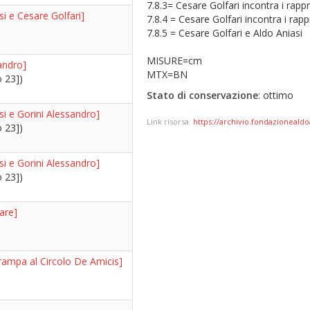
7.8.3= Cesare Golfari incontra i rappr
si e Cesare Golfari]
7.8.4 = Cesare Golfari incontra i rapp
7.8.5 = Cesare Golfari e Aldo Aniasi
MISURE=cm
andro]
MTX=BN
o 23])
Stato di conservazione
: ottimo
si e Gorini Alessandro]
Link risorsa:
https://archivio.fondazionealdoa
o 23])
si e Gorini Alessandro]
o 23])
are]
rampa al Circolo De Amicis]