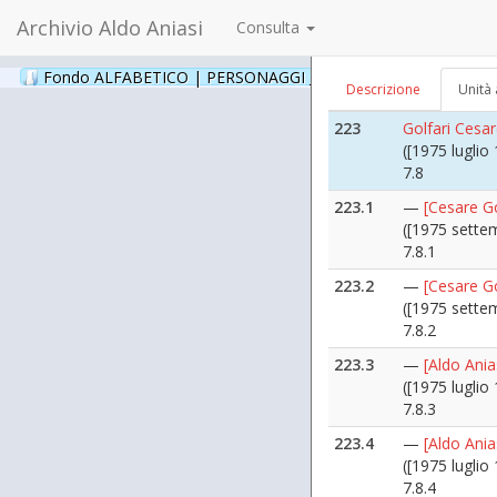
7.6.3
Archivio Aldo Aniasi
Consulta
222.4
—
[Assemblea
([1972 ottobr
Fondo ALFABETICO | PERSONAGGI _ Archivio Fotografico
(24
Descrizione
Unità 
7.6.4
223
Golfari Cesa
([1975 luglio
7.8
223.1
—
[Cesare Go
([1975 sette
7.8.1
223.2
—
[Cesare Go
([1975 sette
7.8.2
223.3
—
[Aldo Ania
([1975 luglio 
7.8.3
223.4
—
[Aldo Ania
([1975 luglio 
7.8.4