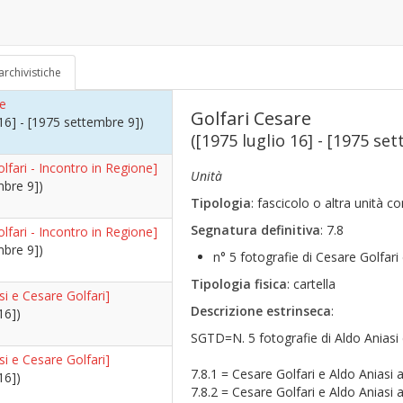
 dei Mutilati]
e 1])
70)
archivistiche
re
Golfari Cesare
 16] - [1975 settembre 9])
([1975 luglio 16] - [1975 se
lfari - Incontro in Regione]
Unità
mbre 9])
Tipologia
: fascicolo o altra unità 
Segnatura definitiva
: 7.8
lfari - Incontro in Regione]
mbre 9])
n° 5 fotografie di Cesare Golfari
Tipologia fisica
: cartella
si e Cesare Golfari]
Descrizione estrinseca
:
16])
SGTD=N. 5 fotografie di Aldo Aniasi 
si e Cesare Golfari]
7.8.1 = Cesare Golfari e Aldo Aniasi
16])
7.8.2 = Cesare Golfari e Aldo Aniasi