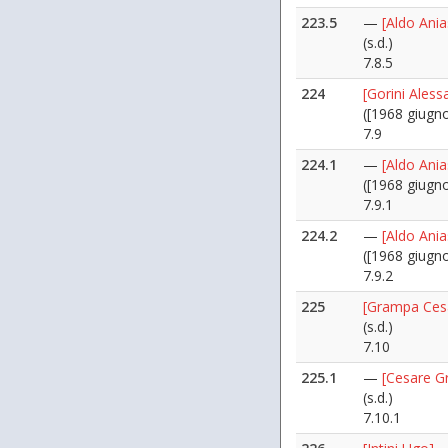
223.5
—
[Aldo Ania
(s.d.)
7.8.5
224
[Gorini Aless
([1968 giugn
7.9
224.1
—
[Aldo Ania
([1968 giugn
7.9.1
224.2
—
[Aldo Ania
([1968 giugn
7.9.2
225
[Grampa Ces
(s.d.)
7.10
225.1
—
[Cesare G
(s.d.)
7.10.1