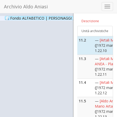
maggio 8])
Archivio Aldo Aniasi
Toggl
1.22
navig
11.1
—
[Artali Ma
Fondo ALFABETICO | PERSONAGGI _ Archivio Fotografico
(24
Descrizione
ANEA]
([1972 marzo
Unità archivistiche
1.22.1
11.2
—
[Artali Mar
([1972 marzo
1.22.10
11.3
—
[Artali Ma
ANEA - Plate
([1972 marzo
1.22.11
11.4
—
[Artali Mar
([1972 marzo
1.22.12
11.5
—
[Aldo Ania
Mario Artali]
([1972 marzo
1.22.13