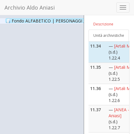
11.33
—
[Campagn
Archivio Aldo Aniasi
elettorale PS
Toggl
Aniasi, Mario 
navig
e Colucci]
Fondo ALFABETICO | PERSONAGGI _ Archivio Fotografico
(24
Descrizione
([1972 maggi
[1972 maggio
Unità archivistiche
1.22.39
11.34
—
[Artali Mar
(s.d.)
1.22.4
11.35
—
[Artali Mar
(s.d.)
1.22.5
11.36
—
[Artali Mar
(s.d.)
1.22.6
11.37
—
[ANEA - A
Aniasi]
(s.d.)
1.22.7