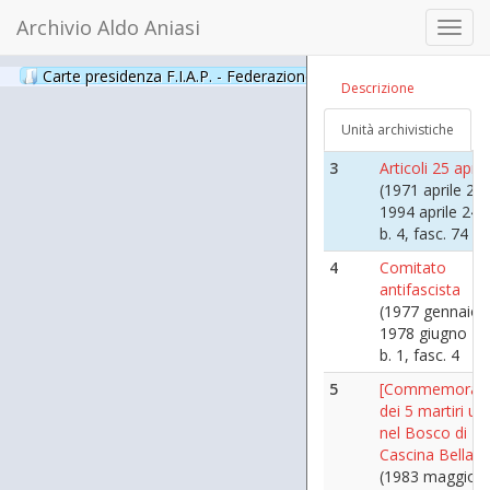
b. 1, fasc. 10
Archivio Aldo Aniasi
Toggl
2
Resistenza Artic
navig
Aldo Aniasi
Carte presidenza F.I.A.P. - Federazione Italiana Associazioni Par
Descrizione
(1960 aprile 25 
1995 settembre
Unità archivistiche
b. 4, fasc. 75
3
Articoli 25 april
(1971 aprile 23 
1994 aprile 24)
b. 4, fasc. 74
4
Comitato
antifascista
(1977 gennaio 1
1978 giugno 13
b. 1, fasc. 4
5
[Commemorazi
dei 5 martiri ucc
nel Bosco di
Cascina Bella]
(1983 maggio -