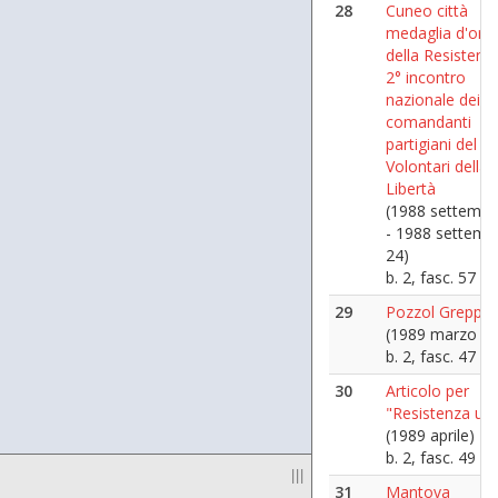
28
Cuneo città
medaglia d'oro
della Resistenza
2° incontro
nazionale dei
comandanti
partigiani del C
Volontari della
Libertà
(1988 settembr
- 1988 settemb
24)
b. 2, fasc. 57
29
Pozzol Greppo
(1989 marzo 19
b. 2, fasc. 47
30
Articolo per
"Resistenza uni
(1989 aprile)
b. 2, fasc. 49
|||
31
Mantova