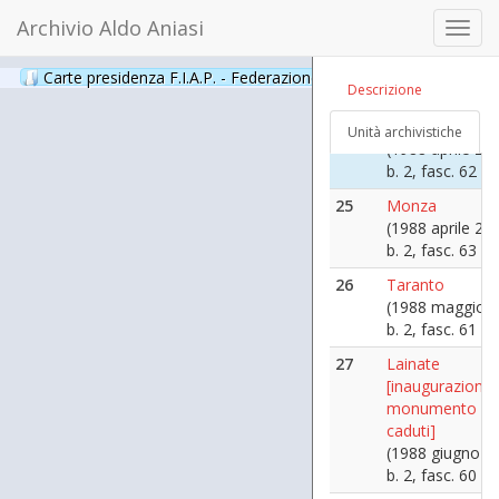
Archivio Aldo Aniasi
23
Scaletta 25 apri
Toggl
1988
navig
(1988 aprile 25)
Carte presidenza F.I.A.P. - Federazione Italiana Associazioni Par
Descrizione
b. 2, fasc. 36
24
Gorgonzola
Unità archivistiche
(1988 aprile 25)
b. 2, fasc. 62
25
Monza
(1988 aprile 25)
b. 2, fasc. 63
26
Taranto
(1988 maggio 2
b. 2, fasc. 61
27
Lainate
[inaugurazione
monumento ai
caduti]
(1988 giugno 1
b. 2, fasc. 60