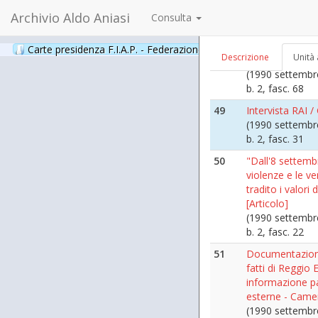
morte" di Aniasi
Archivio Aldo Aniasi
Consulta
(1990 agosto 3
b. 2, fasc. 67
Carte presidenza F.I.A.P. - Federazione Italiana Associazioni Par
Descrizione
Unità 
48
Intervista a "L
(1990 settembre
b. 2, fasc. 68
49
Intervista RAI /
(1990 settembr
b. 2, fasc. 31
50
"Dall'8 settembr
violenze e le v
tradito i valori 
[Articolo]
(1990 settembr
b. 2, fasc. 22
51
Documentazione 
fatti di Reggio E
informazione pa
esterne - Came
(1990 settembr