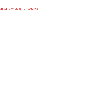
aniasi.it/fonds/557/units/32762