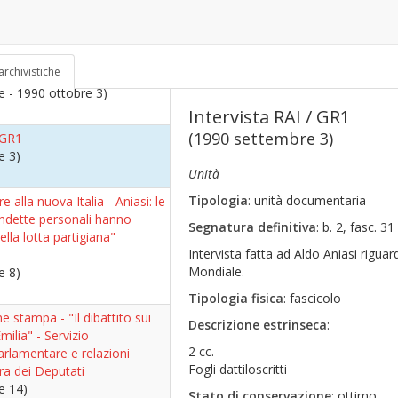
 e altri articoli stampa
0 - 1990 settembre 16)
tigiane
(85)
archivistiche
a Provincia Pavese"
 - 1990 ottobre 3)
Intervista RAI / GR1
(1990 settembre 3)
 GR1
e 3)
Unità
Tipologia
: unità documentaria
e alla nuova Italia - Aniasi: le
endette personali hanno
Segnatura definitiva
: b. 2, fasc. 31
della lotta partigiana"
Intervista fatta ad Aldo Aniasi rigua
Mondiale.
e 8)
Tipologia fisica
: fascicolo
stampa - "Il dibattito sui
Descrizione estrinseca
:
milia" - Servizio
2 cc.
rlamentare e relazioni
Fogli dattiloscritti
ra dei Deputati
e 14)
Stato di conservazione
: ottimo