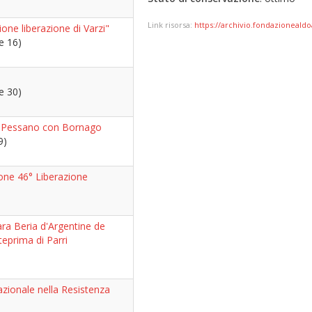
Link risorsa:
https://archivio.fondazionealdo
e liberazione di Varzi"
e 16)
e 30)
 aPessano con Bornago
9)
e 46° Liberazione
ara Beria d'Argentine de
teprima di Parri
azionale nella Resistenza