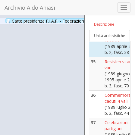
33
Commemorazi
Archivio Aldo Aniasi
25 aprile -
Toggl
Monfalcone
navig
(1989 aprile 24)
Carte presidenza F.I.A.P. - Federazione Italiana Associazioni Par
Descrizione
b. 2, fasc. 45
34
Smistamento
Unità archivistiche
ferrovie
(1989 aprile 27)
b. 2, fasc. 38
35
Resistenza artic
vari
(1989 giugno -
1995 aprile 28)
b. 3, fasc. 70
36
Commemorazi
caduti 4 valli
(1989 luglio 2)
b. 2, fasc. 44
37
Celebrazioni
partigiani
(1989 luglio 9)