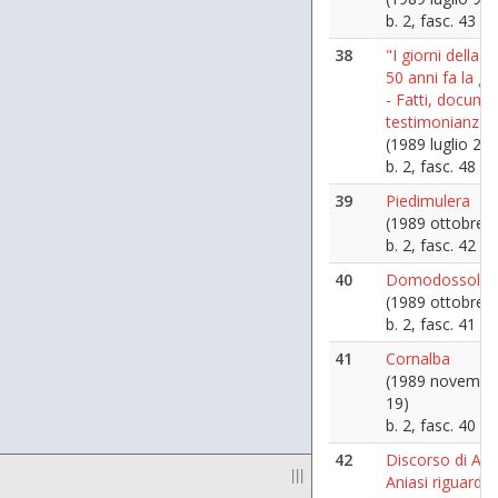
b. 2, fasc. 43
38
"I giorni della st
50 anni fa la gu
- Fatti, documen
testimonianze.
(1989 luglio 26)
b. 2, fasc. 48
39
Piedimulera
(1989 ottobre 1
b. 2, fasc. 42
40
Domodossola
(1989 ottobre 8
b. 2, fasc. 41
41
Cornalba
(1989 novembr
19)
b. 2, fasc. 40
42
Discorso di Ald
|||
Aniasi riguardo 