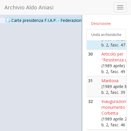
Libertà
Archivio Aldo Aniasi
(1988 settembr
Toggl
- 1988 settemb
navig
24)
Carte presidenza F.I.A.P. - Federazione Italiana Associazioni Par
Descrizione
b. 2, fasc. 57
29
Pozzol Greppo
Unità archivistiche
(1989 marzo 19
b. 2, fasc. 47
30
Articolo per
"Resistenza uni
(1989 aprile)
b. 2, fasc. 49
31
Mantova
(1989 aprile 8)
b. 2, fasc. 39
32
Inaugurazione
monumento -
Corbetta
(1989 aprile 23)
b. 2, fasc. 46