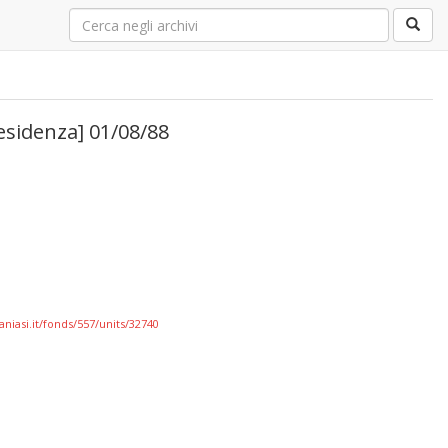
residenza] 01/08/88
aniasi.it/fonds/557/units/32740