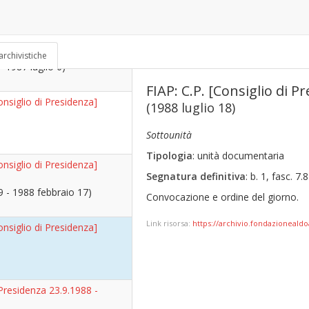
 27 - 1989 marzo 22)
onsiglio di Presidenza]
tigiane
(85)
archivistiche
- 1987 luglio 6)
FIAP: C.P. [Consiglio di P
onsiglio di Presidenza]
(1988 luglio 18)
Sottounità
Tipologia
: unità documentaria
onsiglio di Presidenza]
Segnatura definitiva
: b. 1, fasc. 7.8
9 - 1988 febbraio 17)
Convocazione e ordine del giorno.
Link risorsa:
https://archivio.fondazionealdo
onsiglio di Presidenza]
 Presidenza 23.9.1988 -