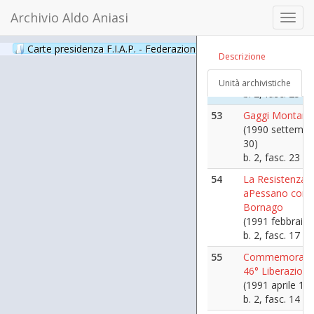
14)
Archivio Aldo Aniasi
b. 3, fasc. 69
Toggl
navig
52
"Commemoraz
Carte presidenza F.I.A.P. - Federazione Italiana Associazioni Par
liberazione di V
Descrizione
(1990 settembr
16)
Unità archivistiche
b. 2, fasc. 25
53
Gaggi Montano
(1990 settembr
30)
b. 2, fasc. 23
54
La Resistenza
aPessano con
Bornago
(1991 febbraio 
b. 2, fasc. 17
55
Commemorazi
46° Liberazione
(1991 aprile 10)
b. 2, fasc. 14