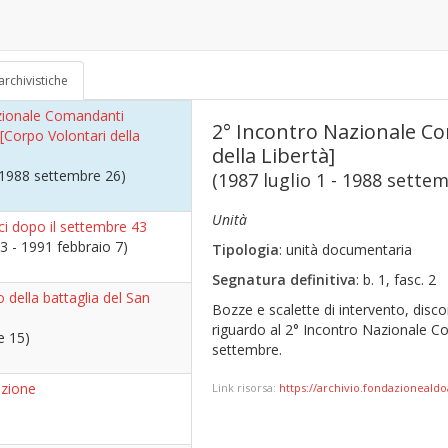
e 25 Aprile - Sesto San
tigiane
(85)
archivistiche
zionale Comandanti
2° Incontro Nazionale Co
. [Corpo Volontari della
della Libertà]
- 1988 settembre 26)
(1987 luglio 1 - 1988 sette
Unità
tici dopo il settembre 43
3 - 1991 febbraio 7)
Tipologia
: unità documentaria
Segnatura definitiva
: b. 1, fasc. 2
 della battaglia del San
Bozze e scalette di intervento, dis
riguardo al 2° Incontro Nazionale Co
e 15)
settembre.
azione
Link risorsa:
https://archivio.fondazionealdo