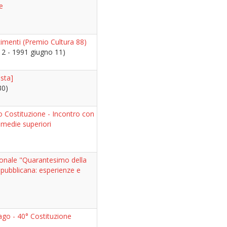
e
imenti (Premio Cultura 88)
12 - 1991 giugno 11)
osta]
30)
o Costituzione - Incontro con
 medie superiori
nale "Quarantesimo della
pubblicana: esperienze e
o - 40° Costituzione