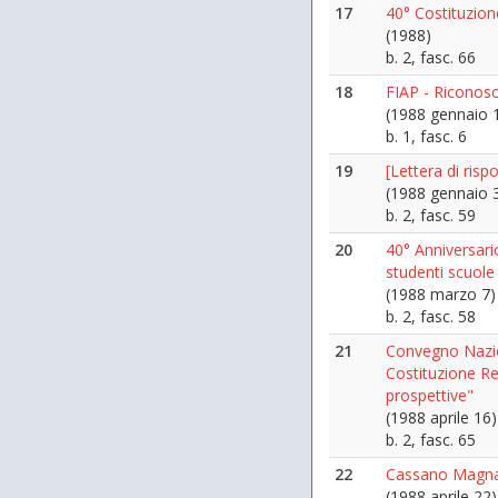
17
40° Costituzion
(1988)
b. 2, fasc. 66
18
FIAP - Riconosc
(1988 gennaio 
b. 1, fasc. 6
19
[Lettera di risp
(1988 gennaio 
b. 2, fasc. 59
20
40° Anniversari
studenti scuole
(1988 marzo 7)
b. 2, fasc. 58
21
Convegno Nazio
Costituzione Re
prospettive"
(1988 aprile 16)
b. 2, fasc. 65
22
Cassano Magnag
(1988 aprile 22)