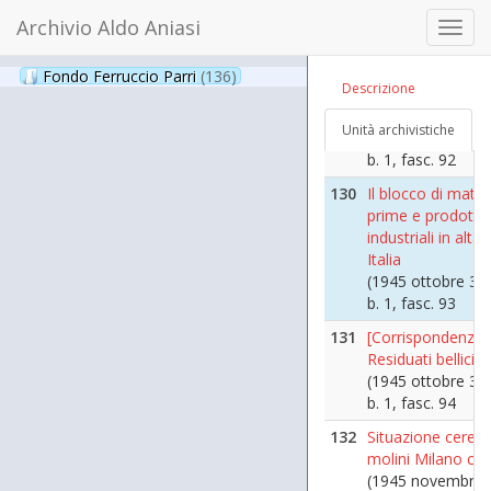
(1945 ottobre 28
Archivio Aldo Aniasi
Toggl
b. 1, fasc. 91
navig
129
[Documenti -
Fondo Ferruccio Parri
(136)
Descrizione
Richieste prefett
Firenze]
Unità archivistiche
(1945 ottobre 29
b. 1, fasc. 92
130
Il blocco di mater
prime e prodotti
industriali in alta
Italia
(1945 ottobre 31
b. 1, fasc. 93
131
[Corrispondenza 
Residuati bellici]
(1945 ottobre 31
b. 1, fasc. 94
132
Situazione cereali
molini Milano citt
(1945 novembre)