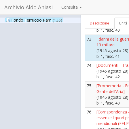
b. 1, fasc. 4
Archivio Aldo Aniasi
Consulta
72
[Corrispondenza - 
cooperatori]
Fondo Ferruccio Parri
(136)
Descrizione
Unità 
(1945 agosto 22 
b. 1, fasc. 40
73
I danni della guer
13 miliardi
(1945 agosto 28)
b. 1, fasc. 41
74
[Documenti - Tra
(1945 agosto 28)
b. 1, fasc. 42
75
[Promemoria - Fed
Gente dell'Aria]
(1945 agosto 28)
b. 1, fasc. 43
76
[Corrispondenza -
essenze liquori p
meridionali (FEL