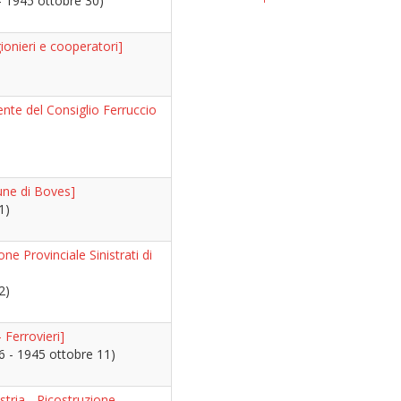
- 1945 ottobre 30)
ionieri e cooperatori]
ente del Consiglio Ferruccio
une di Boves]
1)
ne Provinciale Sinistrati di
2)
 Ferrovieri]
6 - 1945 ottobre 11)
tria - Ricostruzione