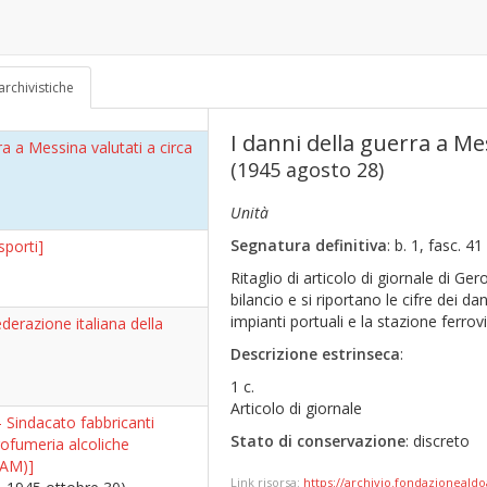
Prigionieri di guerra e
archivistiche
- 1945 ottobre 25)
I danni della guerra a Mes
ra a Messina valutati a circa
(1945 agosto 28)
Unità
Segnatura definitiva
: b. 1, fasc. 41
sporti]
Ritaglio di articolo di giornale di Ge
bilancio e si riportano le cifre dei dan
impianti portuali e la stazione ferrovi
erazione italiana della
Descrizione estrinseca
:
1 c.
Articolo di giornale
 Sindacato fabbricanti
Stato di conservazione
: discreto
rofumeria alcoliche
PAM)]
Link risorsa:
https://archivio.fondazionealdo