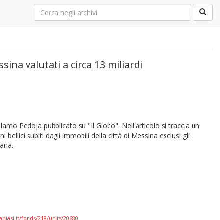
sina valutati a circa 13 miliardi
rolamo Pedoja pubblicato su "Il Globo". Nell'articolo si traccia un
ni bellici subiti dagli immobili della città di Messina esclusi gli
aria.
aniasi.it/fonds/218/units/20680