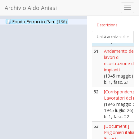
1945 agosto 24)
Archivio Aldo Aniasi
b. 1, fasc. 2
Toggl
navig
50
[Corrispondenza 
Fondo Ferruccio Parri
(136)
Africa italiana]
Descrizione
(1945 marzo 15 -
1945 ottobre 2)
Unità archivistiche
b. 1, fasc. 20
51
Andamento dei
lavori di
ricostruzione degl
impianti
(1945 maggio)
b. 1, fasc. 21
52
[Corrispondenza 
Lavoratori del m
(1945 maggio 5 -
1945 luglio 26)
b. 1, fasc. 22
53
[Documenti]
Prigionieri italiani
Francia