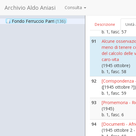
(1945 settembre 
Archivio Aldo Aniasi
Consulta
b. 1, fasc. 56
90
L'autostrada Ser
Fondo Ferruccio Parri
(136)
Descrizione
Unità 
([1945 ottobre])
b. 1, fasc. 57
91
Alcune osservazio
meno di tenere con
del calcolo delle v
caro-vita
(1945 ottobre)
b. 1, fasc. 58
92
[Corrispondenza - 
([1945 ottobre ?])
b. 1, fasc. 59
93
[Promemoria - Ri
(1945)
b. 1, fasc. 6
94
[Documenti - Afric
(1945 ottobre 2 -