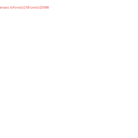
aniasi.it/fonds/218/units/20698