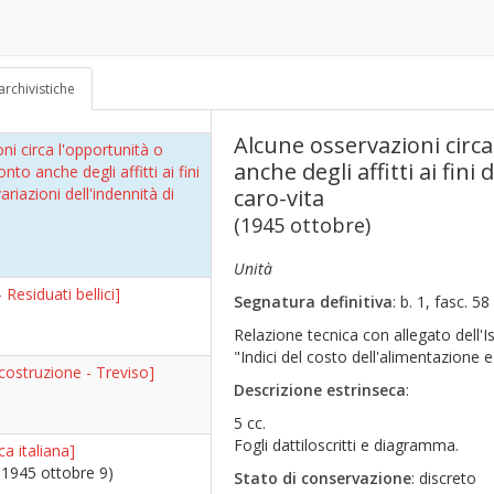
24 - 1945 ottobre 12)
ravalle-Milano-Canton Ticino
archivistiche
Alcune osservazioni circ
ni circa l'opportunità o
anche degli affitti ai fini 
to anche degli affitti ai fini
ariazioni dell'indennità di
caro-vita
(1945 ottobre)
Unità
Residuati bellici]
Segnatura definitiva
: b. 1, fasc. 58
Relazione tecnica con allegato dell'Is
"Indici del costo dell'alimentazione e 
costruzione - Treviso]
Descrizione estrinseca
:
5 cc.
Fogli dattiloscritti e diagramma.
a italiana]
 1945 ottobre 9)
Stato di conservazione
: discreto