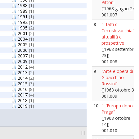
Pittoni
1988
(1)
([1968 giugno 24])
1989
(1)
001.007
1991
(1)
1992
(1)
8
"I fatti di
1995
(2)
Cecoslovacchia",
2001
(2)
attualità e
2004
(1)
prospettive
2005
(1)
([1968 settembre
2006
(1)
23])
2007
(1)
2009
(1)
001.008
2012
(4)
9
"Arte e opera di
2013
(2)
Gioacchino
2014
(2)
2015
(3)
Rossini"
2016
(8)
([1968 ottobre 3])
2017
(4)
001.009
2018
(1)
10
"L'Europa dopo
2019
(1)
Praga"
([1968 ottobre
14])
001.010
|||