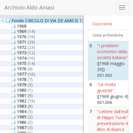
Archivio Aldo Aniasi
4
"Milano e
Toggl
Lombardia: storia
navig
dei mezzi di
Fondo CIRCOLO DI VIA DE AMICIS 17 _ Archivio Fotografico
(1
Descrizione
comunicazione"
1968
([1968 aprile 10])
1969
(14)
Unità archivistiche
001.004
1970
(16)
1971
(29)
5
"I problemi
1972
(23)
economici della
1973
(12)
società italiana"
1974
(10)
1975
(14)
([1968 maggio
1976
(4)
29])
1977
(16)
001.005
1978
(7)
6
"Le molte
1979
(3)
1980
(1)
giustizie"
1981
(9)
([1968 giugno 4])
1982
(16)
001.006
1983
(8)
1984
(3)
7
"Lettere dall'esilio
1985
(2)
di Filippo Turati",
1986
(2)
presentazione del
1987
(3)
libro di Bianca
1990
(1)