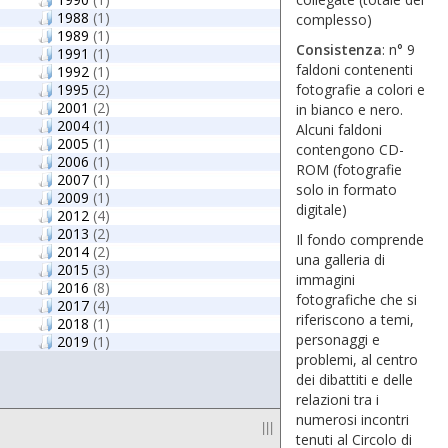
1988
(1)
complesso)
1989
(1)
Consistenza
: n° 9
1991
(1)
faldoni contenenti
1992
(1)
1995
(2)
fotografie a colori e
2001
(2)
in bianco e nero.
2004
(1)
Alcuni faldoni
2005
(1)
contengono CD-
2006
(1)
ROM (fotografie
2007
(1)
solo in formato
2009
(1)
digitale)
2012
(4)
2013
(2)
Il fondo comprende
2014
(2)
una galleria di
2015
(3)
immagini
2016
(8)
fotografiche che si
2017
(4)
riferiscono a temi,
2018
(1)
personaggi e
2019
(1)
problemi, al centro
dei dibattiti e delle
relazioni tra i
numerosi incontri
|||
tenuti al Circolo di