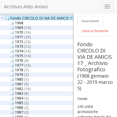
Archivio Aldo Aniasi
Toggl
navig
Fondo CIRCOLO DI VIA DE AMICIS 17 _ Archivio Fotografico
(1
Descrizione
1968
1969
(14)
Unità archivistiche
1970
(16)
1971
(29)
1972
(23)
Fondo
1973
(12)
CIRCOLO DI
1974
(10)
1975
(14)
VIA DE AMICIS
1976
(4)
17 _ Archivio
1977
(16)
Fotografico
1978
(7)
1979
(3)
(1968 gennaio
1980
(1)
22 - 2019 marzo
1981
(9)
5)
1982
(16)
1983
(8)
1984
(3)
Fondo
1985
(2)
243 unità
1986
(2)
archivistiche
1987
(3)
1990
(1)
collegate
(totale del