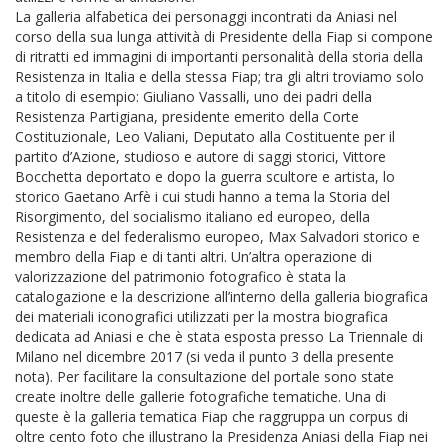
La galleria alfabetica dei personaggi incontrati da Aniasi nel
corso della sua lunga attività di Presidente della Fiap si compone
di ritratti ed immagini di importanti personalità della storia della
Resistenza in Italia e della stessa Fiap; tra gli altri troviamo solo
a titolo di esempio: Giuliano Vassalli, uno dei padri della
Resistenza Partigiana, presidente emerito della Corte
Costituzionale, Leo Valiani, Deputato alla Costituente per il
partito d’Azione, studioso e autore di saggi storici, Vittore
Bocchetta deportato e dopo la guerra scultore e artista, lo
storico Gaetano Arfè i cui studi hanno a tema la Storia del
Risorgimento, del socialismo italiano ed europeo, della
Resistenza e del federalismo europeo, Max Salvadori storico e
membro della Fiap e di tanti altri. Un’altra operazione di
valorizzazione del patrimonio fotografico è stata la
catalogazione e la descrizione all’interno della galleria biografica
dei materiali iconografici utilizzati per la mostra biografica
dedicata ad Aniasi e che è stata esposta presso La Triennale di
Milano nel dicembre 2017 (si veda il punto 3 della presente
nota). Per facilitare la consultazione del portale sono state
create inoltre delle gallerie fotografiche tematiche. Una di
queste è la galleria tematica Fiap che raggruppa un corpus di
oltre cento foto che illustrano la Presidenza Aniasi della Fiap nei