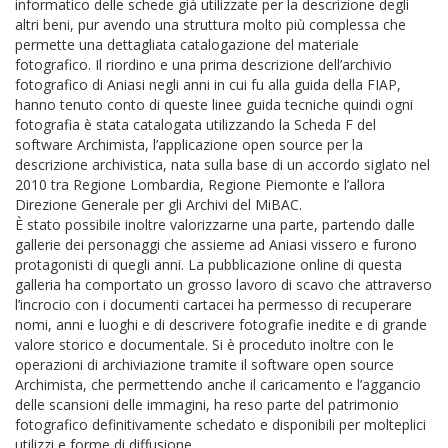
informatico delle schede già utilizzate per la descrizione degli
altri beni, pur avendo una struttura molto più complessa che
permette una dettagliata catalogazione del materiale
fotografico. Il riordino e una prima descrizione dell’archivio
fotografico di Aniasi negli anni in cui fu alla guida della FIAP,
hanno tenuto conto di queste linee guida tecniche quindi ogni
fotografia è stata catalogata utilizzando la Scheda F del
software Archimista, l’applicazione open source per la
descrizione archivistica, nata sulla base di un accordo siglato nel
2010 tra Regione Lombardia, Regione Piemonte e l’allora
Direzione Generale per gli Archivi del MiBAC.
È stato possibile inoltre valorizzarne una parte, partendo dalle
gallerie dei personaggi che assieme ad Aniasi vissero e furono
protagonisti di quegli anni. La pubblicazione online di questa
galleria ha comportato un grosso lavoro di scavo che attraverso
l’incrocio con i documenti cartacei ha permesso di recuperare
nomi, anni e luoghi e di descrivere fotografie inedite e di grande
valore storico e documentale. Si è proceduto inoltre con le
operazioni di archiviazione tramite il software open source
Archimista, che permettendo anche il caricamento e l’aggancio
delle scansioni delle immagini, ha reso parte del patrimonio
fotografico definitivamente schedato e disponibili per molteplici
utilizzi e forme di diffusione.