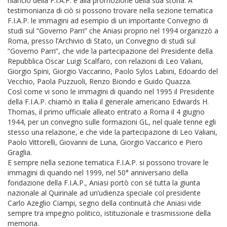
rilancio della F.I.A.P. e alla promozione della sua storia. A
testimonianza di ciò si possono trovare nella sezione tematica
F.I.A.P. le immagini ad esempio di un importante Convegno di
studi sul “Governo Parri” che Aniasi proprio nel 1994 organizzò a
Roma, presso l’Archivio di Stato, un Convegno di studi sul
“Governo Parri”, che vide la partecipazione del Presidente della
Repubblica Oscar Luigi Scalfaro, con relazioni di Leo Valiani,
Giorgio Spini, Giorgio Vaccarino, Paolo Sylos Labini, Edoardo del
Vecchio, Paola Puzzuoli, Renzo Biondo e Guido Quazza.
Così come vi sono le immagini di quando nel 1995 il Presidente
della F.I.A.P. chiamò in Italia il generale americano Edwards H.
Thomas, il primo ufficiale alleato entrato a Roma il 4 giugno
1944, per un convegno sulle formazioni GL, nel quale tenne egli
stesso una relazione, e che vide la partecipazione di Leo Valiani,
Paolo Vittorelli, Giovanni de Luna, Giorgio Vaccarico e Piero
Graglia.
E sempre nella sezione tematica F.I.A.P. si possono trovare le
immagini di quando nel 1999, nel 50° anniversario della
fondazione della F.I.A.P., Aniasi portò con sé tutta la giunta
nazionale al Quirinale ad un’udienza speciale col presidente
Carlo Azeglio Ciampi, segno della continuità che Aniasi vide
sempre tra impegno politico, istituzionale e trasmissione della
memoria.