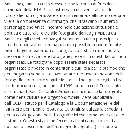
Aniasi negli anni in cui lo stesso resse la carica di Presidente
nazionale della F.I.A.P., si sostanziava in diversi faldoni di
fotografie non organizzate e non inventariate all’interno dei quali
vi era la compresenza di immagini che ritraevano i numerosi
personaggi che Aniasi incontrò nella sua azione istituzionale,
politica e culturale, oltre alle fotografie dei luoghi visitati da
Aniasi e degli eventi, convegni, seminari a cui ha partecipato.
La prima operazione che ha poi reso possibile rendere fruibile
online l’ingente patrimonio iconografico è stato il riordino e la
messa in sicurezza delle fotografie presenti in questi faldoni non
organizzati. Le fotografie dopo essere state separate,
organizzate e riposte in contenitori sicuri, (sia per le stampe che
per i negativi) sono state inventariate. Per l’inventariazione delle
fotografie sono state seguite le stesse linee guida degli archivi
storici documentali, poiché dal 1999, anno in cui il Testo Unico
in materia di Beni Culturali e Ambientali riconosce la fotografia
come bene culturale e oggetto di tutela, viene pubblicata
dall’ICCD (Istituto per il Catalogo e la Documentazione) e dal
Ministero per i Beni e le Attività Culturali, si utilizza la scheda ”F”
per la catalogazione delle fotografie intese come bene artistico
e storico. Questa si attiene (eccetto alcuni campi costruiti ad
hoc per la descrizione dell’immagine fotografica) al modello