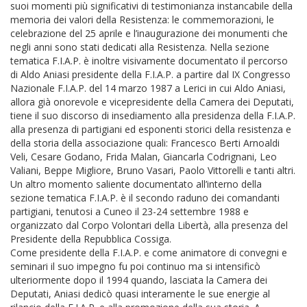
suoi momenti più significativi di testimonianza instancabile della
memoria dei valori della Resistenza: le commemorazioni, le
celebrazione del 25 aprile e l’inaugurazione dei monumenti che
negli anni sono stati dedicati alla Resistenza. Nella sezione
tematica F.I.A.P. è inoltre visivamente documentato il percorso
di Aldo Aniasi presidente della F.I.A.P. a partire dal IX Congresso
Nazionale F.I.A.P. del 14 marzo 1987 a Lerici in cui Aldo Aniasi,
allora già onorevole e vicepresidente della Camera dei Deputati,
tiene il suo discorso di insediamento alla presidenza della F.I.A.P.
alla presenza di partigiani ed esponenti storici della resistenza e
della storia della associazione quali: Francesco Berti Arnoaldi
Veli, Cesare Godano, Frida Malan, Giancarla Codrignani, Leo
Valiani, Beppe Migliore, Bruno Vasari, Paolo Vittorelli e tanti altri.
Un altro momento saliente documentato all’interno della
sezione tematica F.I.A.P. è il secondo raduno dei comandanti
partigiani, tenutosi a Cuneo il 23-24 settembre 1988 e
organizzato dal Corpo Volontari della Libertà, alla presenza del
Presidente della Repubblica Cossiga.
Come presidente della F.I.A.P. e come animatore di convegni e
seminari il suo impegno fu poi continuo ma si intensificò
ulteriormente dopo il 1994 quando, lasciata la Camera dei
Deputati, Aniasi dedicò quasi interamente le sue energie al