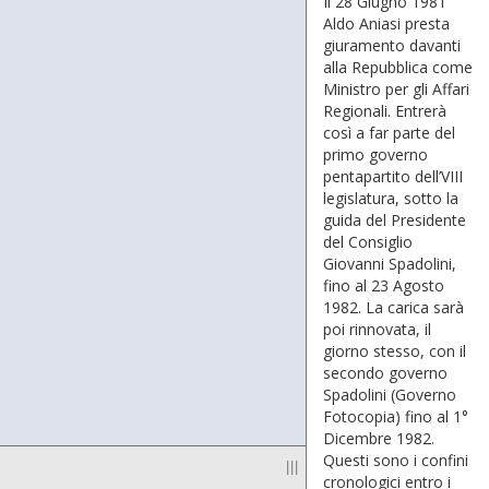
Il 28 Giugno 1981
Aldo Aniasi presta
giuramento davanti
alla Repubblica come
Mi­nistro per gli Affari
Regionali. Entrerà
così a far parte del
primo governo
pentaparti­to dell’VIII
legislatura, sotto la
guida del Presidente
del Consiglio
Giovanni Spadolini,
fino al 23 Agosto
1982. La carica sarà
poi rinnovata, il
giorno stesso, con il
secondo governo
Spadolini (Governo
Fotocopia) fino al 1°
Dicembre 1982.
Questi sono i confini
|||
cronologici entro i