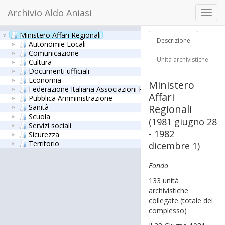
Archivio Aldo Aniasi
Toggl
navig
Ministero Affari Regionali
Descrizione
Autonomie Locali
Comunicazione
Unità archivistiche
Cultura
Documenti ufficiali
Economia
Ministero
Federazione Italiana Associazioni Partigiane - FIAP
Affari
Pubblica Amministrazione
Sanità
Regionali
Scuola
(1981 giugno 28
Servizi sociali
- 1982
Sicurezza
Territorio
dicembre 1)
Fondo
133 unità
archivistiche
collegate
(totale del
complesso)