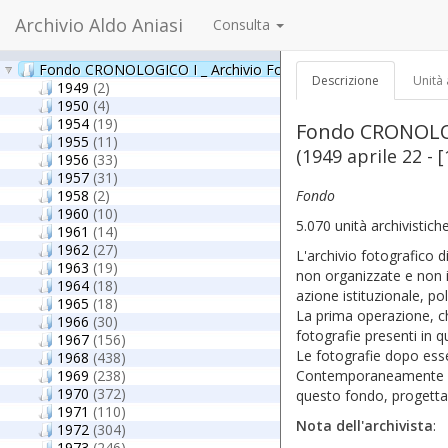
Archivio Aldo Aniasi
Consulta
Fondo CRONOLOGICO I _ Archivio Fotografico
Descrizione
Unità 
1949
(2)
1950
(4)
1954
(19)
Fondo CRONOLOGI
1955
(11)
(1949 aprile 22 - [
1956
(33)
1957
(31)
1958
(2)
Fondo
1960
(10)
5.070 unità archivistich
1961
(14)
1962
(27)
L'archivio fotografico di
1963
(19)
non organizzate e non i
1964
(18)
azione istituzionale, pol
1965
(18)
La prima operazione, che
1966
(30)
fotografie presenti in q
1967
(156)
Le fotografie dopo esser
1968
(438)
1969
(238)
Contemporaneamente si è
1970
(372)
questo fondo, progettan
1971
(110)
Nota dell'archivista
:
1972
(304)
1973
(246)