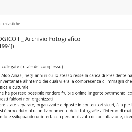
archivistiche
CO I _ Archivio Fotografico
1994])
e collegate
(totale del complesso)
 Aldo Aniasi, negli anni in cui lo stesso resse la carica di Presidente naz
nventariate all’interno dei quali vi era la compresenza di immagini ch
itica e culturale.
 ha poi reso possibile rendere fruibile online l’ingente patrimonio icon
uesti faldoni non organizzati.
e state separate, organizzate e riposte in contenitori sicuri, (sia per 
 proceduto al ricondizionamento delle fotografie all’interno di mate
do e sviluppando un’interfaccia personalizzata di consultazione, ricer