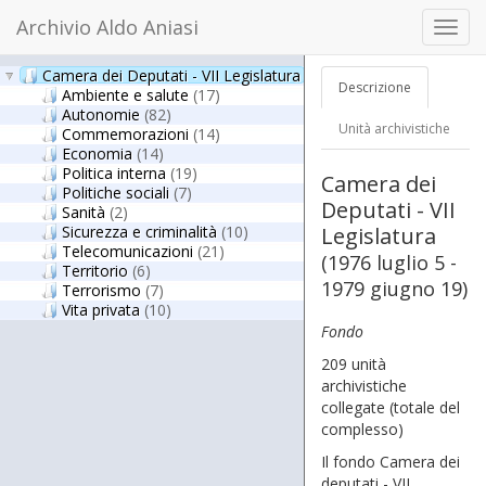
Archivio Aldo Aniasi
Toggl
navig
Camera dei Deputati - VII Legislatura
Descrizione
Ambiente e salute
(17)
Autonomie
(82)
Unità archivistiche
Commemorazioni
(14)
Economia
(14)
Politica interna
(19)
Camera dei
Politiche sociali
(7)
Deputati - VII
Sanità
(2)
Sicurezza e criminalità
(10)
Legislatura
Telecomunicazioni
(21)
(1976 luglio 5 -
Territorio
(6)
1979 giugno 19)
Terrorismo
(7)
Vita privata
(10)
Fondo
209 unità
archivistiche
collegate
(totale del
complesso)
Il fondo Camera dei
deputati - VII